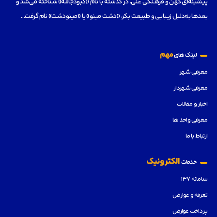
پیشینه‌ای کهن و فرهنگی غنی، در گذشته با نام «کبودجامه» شناخته می‌شد و
بعدها به‌دلیل زیبایی و طبیعت بکر، «دشت مینو» یا «مینودشت» نام گرفت…
مهم
لینک های
معرفی شهر
معرفی شهردار
اخبار و مقالات
معرفی واحد ها
ارتباط با ما
الکترونیک
خدمات
سامانه ۱۳۷
تعرفه و عوارض
پرداخت عوارض