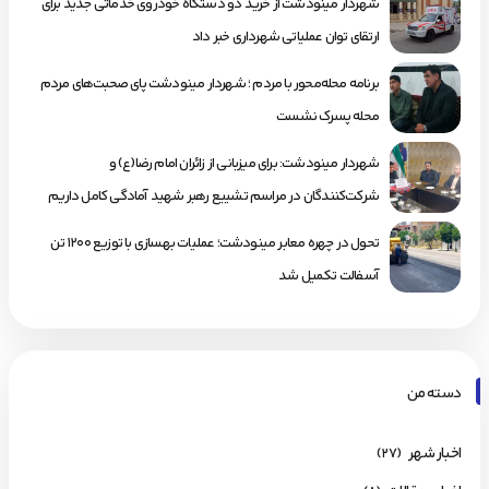
شهردار مینودشت از خرید دو دستگاه خودروی خدماتی جدید برای
ارتقای توان عملیاتی شهرداری خبر داد
برنامه محله‌محور با مردم ؛ شهردار مینودشت پای صحبت‌های مردم
محله پسرک نشست
شهردار مینودشت: برای میزبانی از زائران امام رضا(ع) و
شرکت‌کنندگان در مراسم تشییع رهبر شهید آمادگی کامل داریم
تحول در چهره معابر مینودشت؛ عملیات بهسازی با توزیع ۱۲۰۰ تن
آسفالت تکمیل شد
دسته من
اخبار شهر
(۲۷)