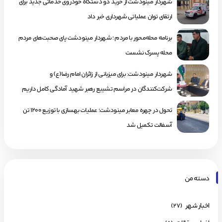
شهردار مینودشت از خرید دو دستگاه خودروی خدماتی جدید برای
ارتقای توان عملیاتی شهرداری خبر داد
برنامه محله‌محور با مردم ؛ شهردار مینودشت پای صحبت‌های مردم
محله پسرک نشست
شهردار مینودشت: برای میزبانی از زائران امام رضا(ع) و
شرکت‌کنندگان در مراسم تشییع رهبر شهید آمادگی کامل داریم
تحول در چهره معابر مینودشت؛ عملیات بهسازی با توزیع ۱۲۰۰ تن
آسفالت تکمیل شد
دسته من
اخبار شهر
(۲۷)