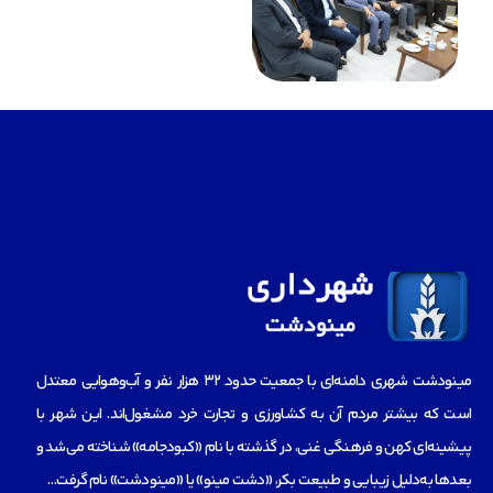
مینودشت شهری دامنه‌ای با جمعیت حدود ۳۲ هزار نفر و آب‌و‌هوایی معتدل
است که بیشتر مردم آن به کشاورزی و تجارت خرد مشغول‌اند. این شهر با
پیشینه‌ای کهن و فرهنگی غنی، در گذشته با نام «کبودجامه» شناخته می‌شد و
بعدها به‌دلیل زیبایی و طبیعت بکر، «دشت مینو» یا «مینودشت» نام گرفت…