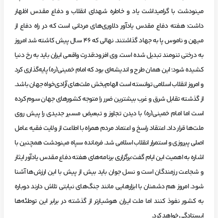
مینودشت با گرامیداشت یاد و خاطره شهدای انقلاب و دفاع مقدس اظهار
داشت: هفته دفاع مقدس یادآور دلاوری‌های مردانی است که در راه دفاع از
میهن و ناموس پا به جهاد گذاشتند. نهالی که ۴۶ سال پیش کاشته شد امروز
به درختی تنومند تبدیل شده است. وی افزود:قدرت واقعی ایران باید به رخ دنیا
کشیده شود؛ این همان طرح و اندیشه‌ای بود که امام خمینی(ره) پایه‌گذاری کرد
و امروز انقلاب اسلامی توانسته است الهام‌بخش ملت‌های آزادی‌خواه جهان باشد.
از گذشته تقابل شرق و غرب بیشترین ضرر را متوجه کشورهای جهان سوم کرده
است اما امام خمینی(ره) با دیدن تجاوز و تبعیض مسیر جدیدی را پیش روی
ملت‌ها قرار داد. اعتقاد راسخ و اعتماد مردم همراه با اطاعت از ولایت فقیه عامل
اصلی پیروزی و استمرار انقلاب اسلامی شد. فرمانده سپاه مینودشت همچنین با
اشاره به اهمیت این ایام گفت:برگزاری برنامه‌های هفته دفاع مقدس یادآور ایثار
و شجاعت رزمندگان است و نسل جوان باید بیش از پیش با این ارزش‌ها آشنا
شود. امروز هم دشمنان با ابزارهایی مانند جنگ‌های نیابتی تلاش دارند دوباره
به کشور نفوذ کنند اما ملت ایران هوشیارتر از گذشته در برابر این توطئه‌ها
ایستادگی خواهد کرد.