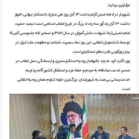
مؤثرتری بردارند.
شهردار در ادامه ضمن گرامیداشت ۱۳ آبان روز ملی مبارزه با استکبار جهانی، اظهار
داشت: ۱۳ آبان یادآور سه رخداد بزرگ در تاریخ انقلاب اسلامی است؛ تبعید حضرت
امام خمینی(ره)، شهادت دانش‌آموزان در سال ۱۳۵۷ و تسخیر لانه جاسوسی آمریکا
توسط دانشجویان انقلابی. این روز نماد بصیرت، شجاعت و مقاومت ملت ایران در
برابر زورگویی قدرت‌های استکباری است.
وی تأکید کرد: ما باید با الهام از روحیه استکبارستیزی و ایستادگی نسل انقلاب در
مسیر خدمت صادقانه به مردم و حفظ عزت و استقلال کشور گام برداریم.
خدمت‌رسانی بی‌منت به شهروندان، بزرگ‌ترین جلوه تداوم همان روحیه انقلابی
است.