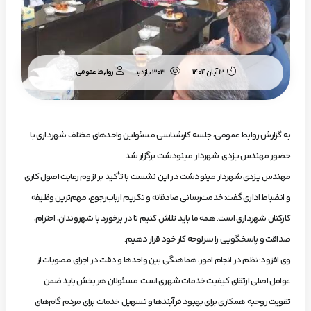
روابط عمومی
۱۲ آبان ۱۴۰۴
303 بازدید
به گزارش روابط عمومی، جلسه کارشناسی مسئولین واحدهای مختلف شهرداری با
حضور مهندس یزدی شهردار مینودشت برگزار شد.
مهندس یزدی شهردار مینودشت در این نشست با تأکید بر لزوم رعایت اصول کاری
و انضباط اداری گفت: خدمت‌رسانی صادقانه و تکریم ارباب‌رجوع، مهم‌ترین وظیفه
کارکنان شهرداری است. همه ما باید تلاش کنیم تا در برخورد با شهروندان، احترام،
صداقت و پاسخگویی را سرلوحه کار خود قرار دهیم.
وی افزود: نظم در انجام امور، هماهنگی بین واحدها و دقت در اجرای مصوبات از
عوامل اصلی ارتقای کیفیت خدمات شهری است. مسئولان هر بخش باید ضمن
تقویت روحیه همکاری برای بهبود فرآیندها و تسهیل خدمات برای مردم گام‌های