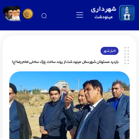
اخبار شهر
بازدید مسئولان شهرستان مینودشت از روند ساخت پارک ساحلی امام رضا(ع)