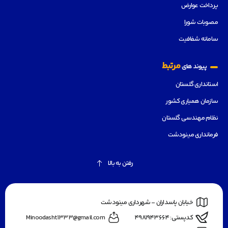
پرداخت عوارض
مصوبات شورا
سامانه شفافیت
مرتبط
پیوند های
استانداری گلستان
سازمان همیاری کشور
نظام مهندسی گلستان
فرمانداری مینودشت
رفتن به بالا
خیابان پاسداران - شهرداری مینودشت
کدپستی: ۴۹۸۱۹۴۳۶۶۴
Minoodasht1333@gmail.com