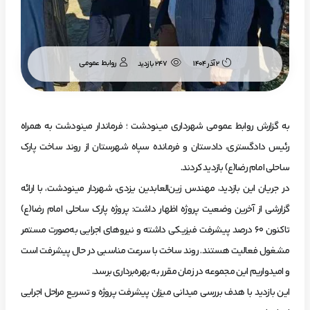
روابط عمومی
۲ آذر ۱۴۰۴
247 بازدید
به گزارش روابط عمومی شهرداری مینودشت ؛ فرماندار مینودشت به همراه
رئیس دادگستری، دادستان و فرمانده سپاه شهرستان از روند ساخت پارک
ساحلی امام رضا(ع) بازدید کردند.
در جریان این بازدید، مهندس زین‌العابدین یزدی، شهردار مینودشت، با ارائه
گزارشی از آخرین وضعیت پروژه اظهار داشت: پروژه پارک ساحلی امام رضا(ع)
تاکنون ۶۰ درصد پیشرفت فیزیکی داشته و نیروهای اجرایی به‌صورت مستمر
مشغول فعالیت هستند. روند ساخت با سرعت مناسبی در حال پیشرفت است
و امیدواریم این مجموعه در زمان مقرر به بهره‌برداری برسد.
این بازدید با هدف بررسی میدانی میزان پیشرفت پروژه و تسریع مراحل اجرایی