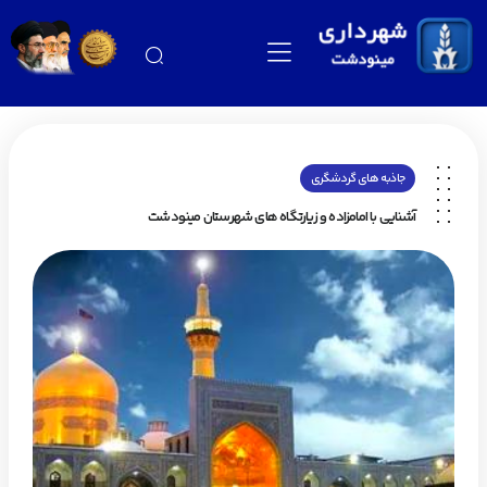
جاذبه های گردشگری
آشنایى با امامزاده و زیارتگاه هاى شهرستان مینودشت