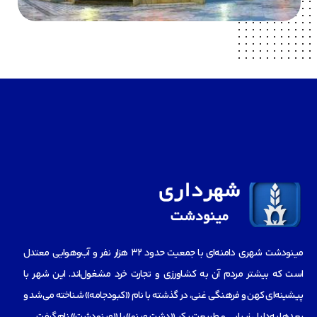
مینودشت شهری دامنه‌ای با جمعیت حدود ۳۲ هزار نفر و آب‌و‌هوایی معتدل
است که بیشتر مردم آن به کشاورزی و تجارت خرد مشغول‌اند. این شهر با
پیشینه‌ای کهن و فرهنگی غنی، در گذشته با نام «کبودجامه» شناخته می‌شد و
بعدها به‌دلیل زیبایی و طبیعت بکر، «دشت مینو» یا «مینودشت» نام گرفت…