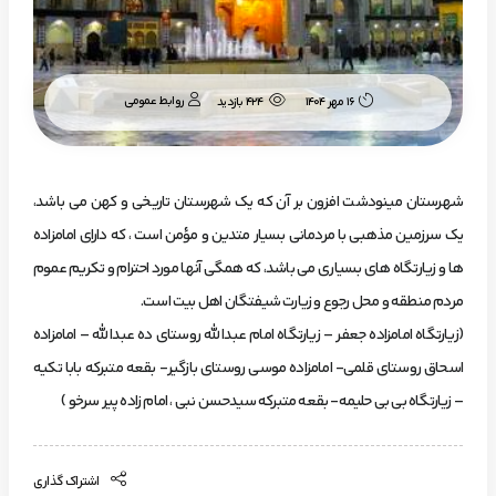
روابط عمومی
۱۶ مهر ۱۴۰۴
424 بازدید
شهرستان مینودشت افزون بر آن که یک شهرستان تاریخى و کهن مى باشد،
یک سرزمین مذهبى با مردمانى بسیار متدین و مؤمن است ، که داراى امامزاده
ها و زیارتگاه هاى بسیارى مى باشد، که همگى آنها مورد احترام و تکریم عموم
مردم منطقه و محل رجوع و زیارت شیفتگان اهل بیت است.
(زیارتگاه امامزاده جعفر – زیارتگاه امام عبدالله روستاى ده عبدالله – امامزاده
اسحاق روستاى قلمى- امامزاده موسى روستاى بازگیر- بقعه متبرکه بابا تکیه
– زیارتگاه بى بى حلیمه- بقعه متبرکه سیدحسن نبى ، امام زاده پیر سرخو )
اشتراک گذاری